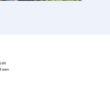
g en
ft een