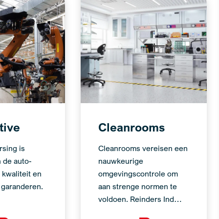
tive
Cleanrooms
sing is
Cleanrooms vereisen een
n de auto-
nauwkeurige
 kwaliteit en
omgevingscontrole om
e garanderen.
aan strenge normen te
voldoen. Reinders Ind…