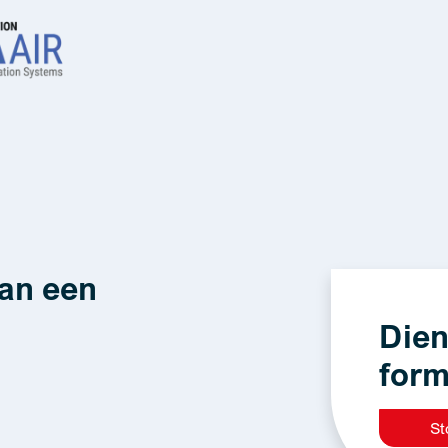
van een
Dien
form
St