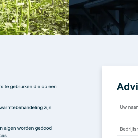
Advi
rs te gebruiken die op een
Alternativ
 warmtebehandeling zijn
en algen worden gedood
ces