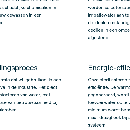
 schadelijke chemicaliën in
worden salpeterzuu
t uw gewassen in een
irrigatiewater aan t
en.
de ideale omstandig
gedijen in een omge
afgestemd.
lingsproces
Energie-effic
armte dat wij gebruiken, is een
Onze sterilisatoren 
e in de industrie. Het biedt
efficiëntie. De warmt
nfecteren van water, met
gegenereerd, wordt
ate van betrouwbaarheid bij
toevoerwater op te 
icroben.
minimum wordt beper
maar draagt ook bij 
systeem.