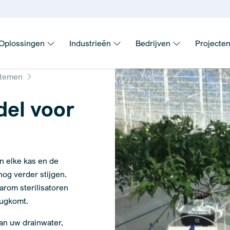
Oplossingen
Industrieën
Bedrijven
Projecte
stemen
el voor
in elke kas en de
nog verder stijgen.
arom sterilisatoren
rugkomt.
an uw drainwater,