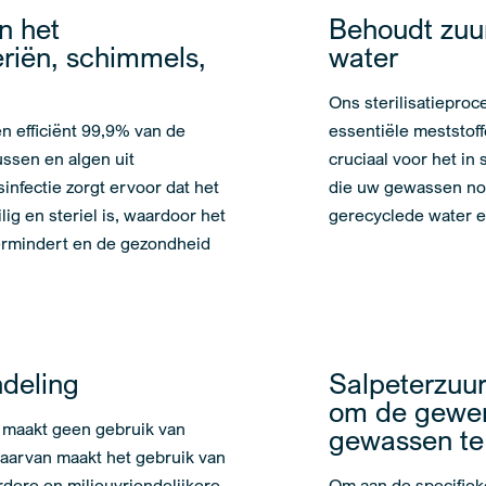
n het
Behoudt zuur
eriën, schimmels,
water
Ons sterilisatieproc
n efficiënt 99,9% van de
essentiële meststoff
ussen en algen uit
cruciaal voor het i
sinfectie zorgt ervoor dat het
die uw gewassen nod
lig en steriel is, waardoor het
gerecyclede water ee
vermindert en de gezondheid
deling
Salpeterzuu
om de gewen
 maakt geen gebruik van
gewassen te
daarvan maakt het gebruik van
ere en milieuvriendelijkere
Om aan de specifiek