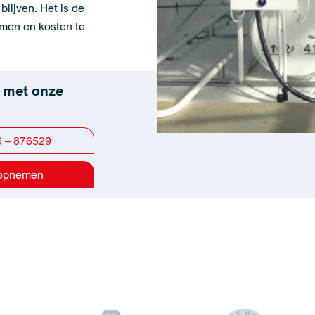
blijven. Het is de
omen en kosten te
 met onze
6 – 876529
 opnemen