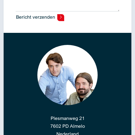
Alternative:
Plesmanweg 21
7602 PD Almelo
Nederland
info@reinderscorp.com
+31 (0) 546 – 876500