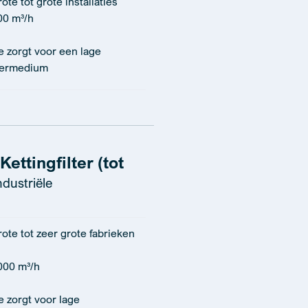
te tot grote installaties
00 m³/h
e zorgt voor een lage
ltermedium
ettingfilter (tot
ndustriële
ote tot zeer grote fabrieken
000 m³/h
e zorgt voor lage