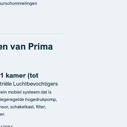
tuurschommelingen
en van Prima
1 kamer (tot
triële Luchtbevochtigers
ein mobiel systeem dat is
ntiegeregelde hogedrukpomp,
or, schakelkast, filter,
er.