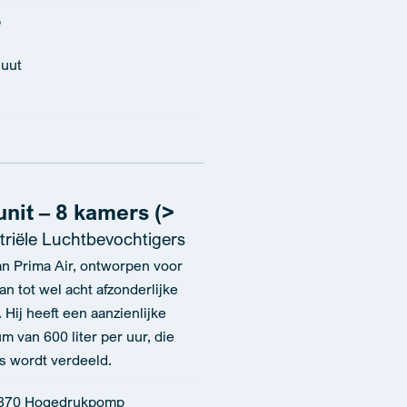
p
nuut
it – 8 kamers (>
triële Luchtbevochtigers
n Prima Air, ontworpen voor
an tot wel acht afzonderlijke
Hij heeft een aanzienlijke
 van 600 liter per uur, die
rs wordt verdeeld.
0370 Hogedrukpomp