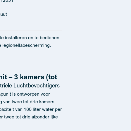
012051
nuut
e installeren en te bedienen
e legionellabescherming.
t – 3 kamers (tot
triële Luchtbevochtigers
punit is ontworpen voor
g van twee tot drie kamers.
citeit van 180 liter water per
r twee tot drie afzonderlijke