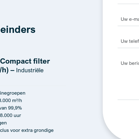
einders
Compact filter
/h) –
Industriële
inegroepen
8.000 m³/h
 van 99,9%
 8.000 uur
gen
clus voor extra grondige
Alternativ