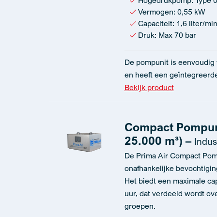
Hogedrukpomp: Type 
Vermogen: 0,55 kW
Capaciteit: 1,6 liter/mi
Druk: Max 70 bar
De pompunit is eenvoudig t
en heeft een geïntegreerd
Bekijk product
Compact Pompuni
25.000 m³) –
Indus
De Prima Air Compact Pom
onafhankelijke bevochtigin
Het biedt een maximale capa
uur, dat verdeeld wordt ove
groepen.