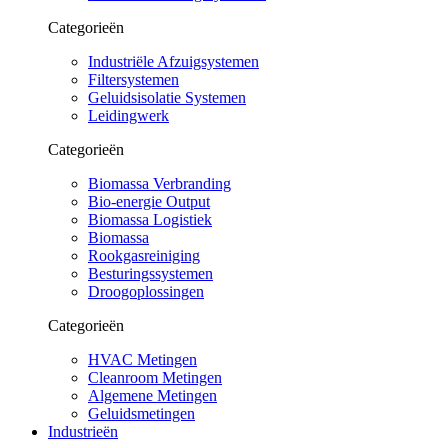
Categorieën
Industriële Afzuigsystemen
Filtersystemen
Geluidsisolatie Systemen
Leidingwerk
Categorieën
Biomassa Verbranding
Bio-energie Output
Biomassa Logistiek
Biomassa
Rookgasreiniging
Besturingssystemen
Droogoplossingen
Categorieën
HVAC Metingen
Cleanroom Metingen
Algemene Metingen
Geluidsmetingen
Industrieën