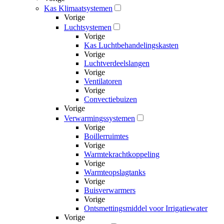
Kas Klimaatsystemen
Vorige
Luchtsystemen
Vorige
Kas Luchtbehandelingskasten
Vorige
Luchtverdeelslangen
Vorige
Ventilatoren
Vorige
Convectiebuizen
Vorige
Verwarmingssystemen
Vorige
Boillerruimtes
Vorige
Warmtekrachtkoppeling
Vorige
Warmteopslagtanks
Vorige
Buisverwarmers
Vorige
Ontsmettingsmiddel voor Irrigatiewater
Vorige