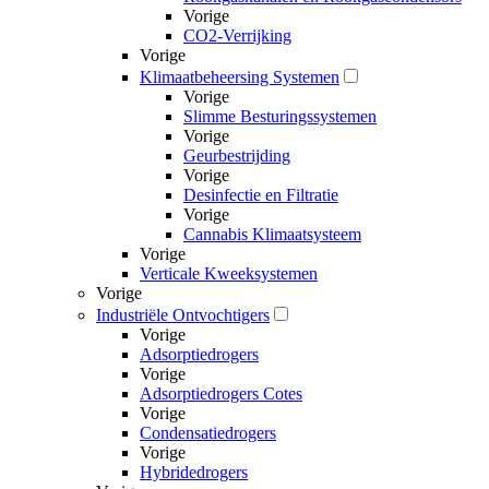
Vorige
CO2-Verrijking
Vorige
Klimaatbeheersing Systemen
Vorige
Slimme Besturingssystemen
Vorige
Geurbestrijding
Vorige
Desinfectie en Filtratie
Vorige
Cannabis Klimaatsysteem
Vorige
Verticale Kweeksystemen
Vorige
Industriële Ontvochtigers
Vorige
Adsorptiedrogers
Vorige
Adsorptiedrogers Cotes
Vorige
Condensatiedrogers
Vorige
Hybridedrogers