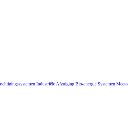
vochtigingssystemen
Industriële Afzuiging
Bio-energie Systemen
Meeto