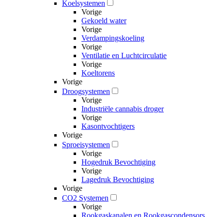
Koelsystemen
Vorige
Gekoeld water
Vorige
Verdampingskoeling
Vorige
Ventilatie en Luchtcirculatie
Vorige
Koeltorens
Vorige
Droogsystemen
Vorige
Industriële cannabis droger
Vorige
Kasontvochtigers
Vorige
Sproeisystemen
Vorige
Hogedruk Bevochtiging
Vorige
Lagedruk Bevochtiging
Vorige
CO2 Systemen
Vorige
Rookgaskanalen en Rookgascondensors