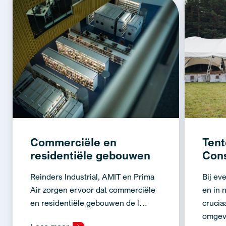
Commerciële en
Tent
residentiële gebouwen
Cons
Reinders Industrial, AMIT en Prima
Bij ev
Air zorgen ervoor dat commerciële
en in 
en residentiële gebouwen de l…
crucia
omge