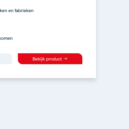
eken en fabrieken
rkomen
Bekijk product