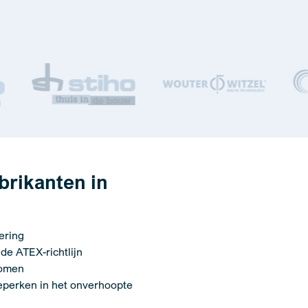
abrikanten in
ering
 de ATEX-richtlijn
komen
eperken in het onverhoopte