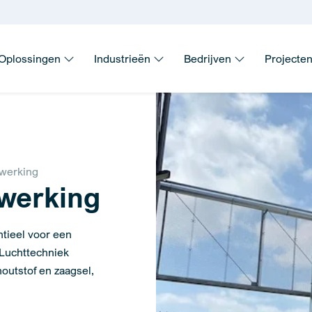
Oplossingen
Industrieën
Bedrijven
Projecte
ewerking
werking
ntieel voor een
 Luchttechniek
outstof en zaagsel,