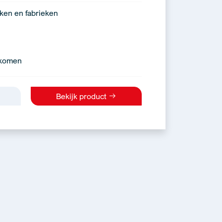
eken en fabrieken
rkomen
Bekijk product