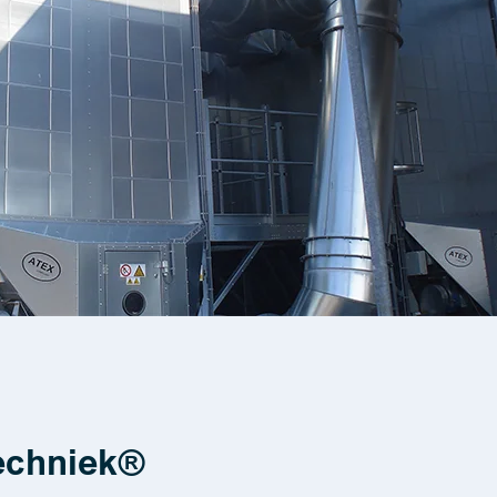
echniek®