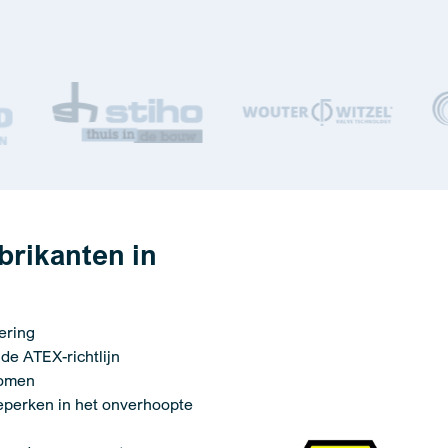
abrikanten in
ering
 de ATEX-richtlijn
komen
eperken in het onverhoopte