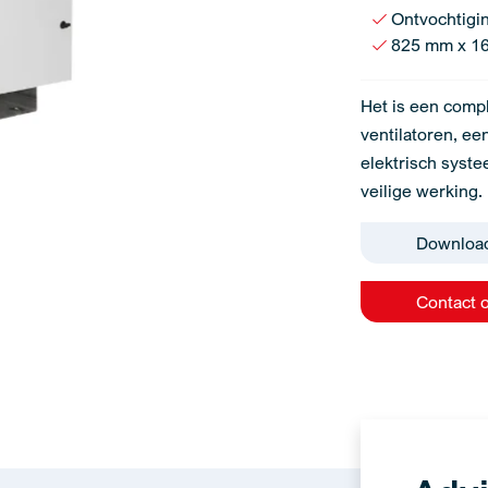
Ontvochtigin
825 mm x 1
Het is een compl
ventilatoren, ee
elektrisch syste
veilige werking.
Downloa
Contact