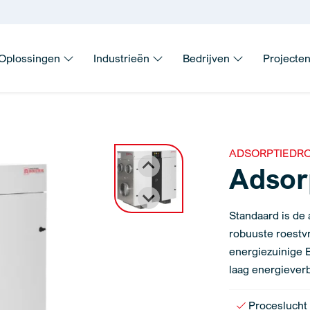
Oplossingen
Industrieën
Bedrijven
Projecte
ADSORPTIEDR
Adsor
Standaard is de
robuuste roestvr
energiezuinige E
laag energieverb
Proceslucht