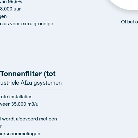
 van 99,9%
 8.000 uur
gen
Of bel 
clus voor extra grondige
onnenfilter (tot
ustriële Afzuigsystemen
te installaties
veer 35.000 m3/u
al wordt afgevoerd met een
r
tuurschommelingen