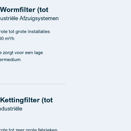
Wormfilter (tot
ustriële Afzuigsystemen
te tot grote installaties
00 m³/h
e zorgt voor een lage
ltermedium
ettingfilter (tot
ndustriële
ote tot zeer grote fabrieken