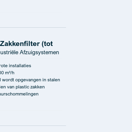
akkenfilter (tot
ustriële Afzuigsystemen
te installaties
00 m³/h
al wordt opgevangen in stalen
ien van plastic zakken
tuurschommelingen