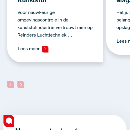
Voor nauwkeurige
Het ju
omgevingscontrole in de
belang
kunststofindustrie vertrouwt men op
opslag
Reinders Luchttechniek …
Lees 
Lees meer