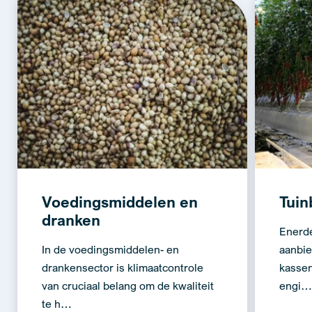
Voedingsmiddelen en
Tui
dranken
Enerde
In de voedingsmiddelen- en
aanbie
drankensector is klimaatcontrole
kassen
van cruciaal belang om de kwaliteit
engi
te h…