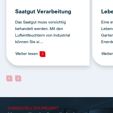
Saatgut Verarbeitung
Lebe
Das Saatgut muss vorsichtig
Eine ef
behandelt werden. Mit den
Lebens
Luftentfeuchtern von Industrial
Garten
können Sie si…
Enerde
Weiter lesen
Weite
VORGESTELLTES PROJEKT