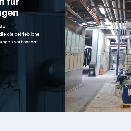
 für
ngen
etet
e die betriebliche
bungen verbessern.