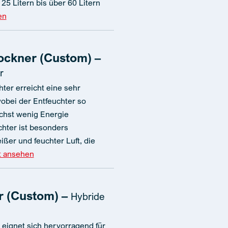
25 Litern bis über 60 Litern
en
ockner (Custom) –
r
ter erreicht eine sehr
wobei der Entfeuchter so
ichst wenig Energie
chter ist besonders
eißer und feuchter Luft, die
t ansehen
r (Custom) –
Hybride
 eignet sich hervorragend für