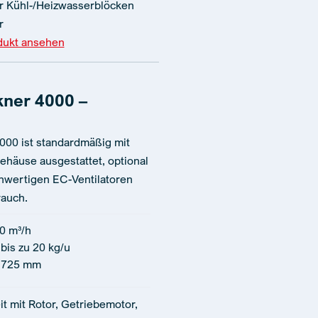
 Kühl-/Heizwasserblöcken
r
dukt ansehen
kner 4000 –
000 ist standardmäßig mit
ehäuse ausgestattet, optional
chwertigen EC-Ventilatoren
rauch.
0 m³/h
bis zu 20 kg/u
1725 mm
it mit Rotor, Getriebemotor,