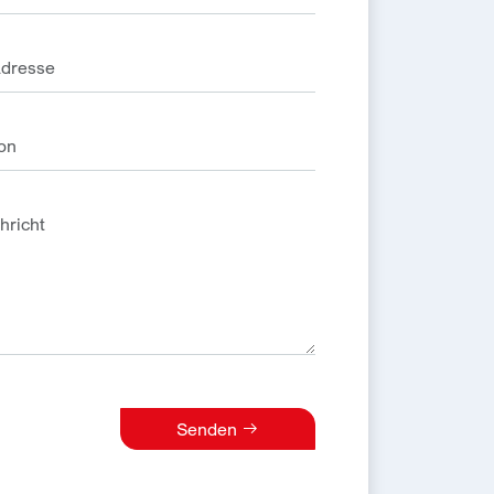
Senden
e: