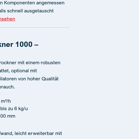
enen Komponenten angemessen
lls schnell ausgetauscht
ansehen
kner 1000 –
Trockner mit einem robusten
tet, optional mit
ilatoren von hoher Qualität
brauch.
 m³/h
bis zu 6 kg/u
100 mm
wand, leicht erweiterbar mit