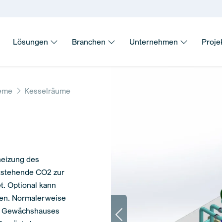
Lösungen
Branchen
Unternehmen
Proje
teme
Kesselräume
heizung des
tstehende CO2 zur
. Optional kann
den. Normalerweise
es Gewächshauses
Previous