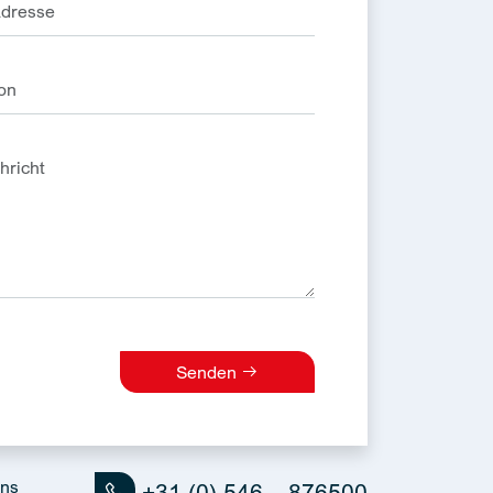
Senden
e:
uns
+31 (0) 546 – 876500