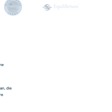
n
che
an, die
re