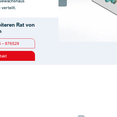
 Gewächshaus
verteilt.
eiteren Rat von
n
6 – 876529
takt