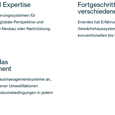
 Expertise
Fortgeschrit
verschieden
sierungssystemen für
globale Perspektive und
Enerdes hat Erfahrun
 ob Neubau oder Nachrüstung.
Gewächshaussysteme
konventionellen bi
das
ent
shausmanagementsysteme an,
dener Umweltfaktoren
chstumsbedingungen in jedem