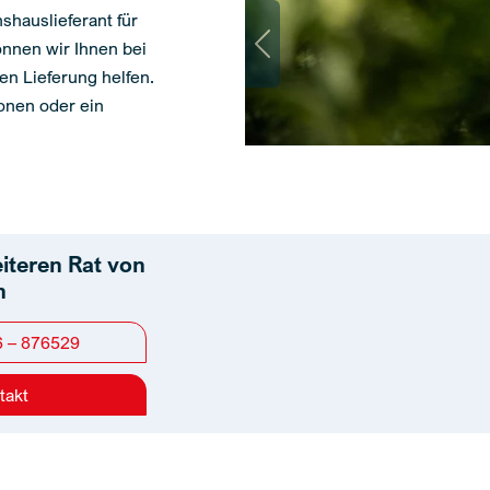
hauslieferant für
nnen wir Ihnen bei
Previous
n Lieferung helfen.
ionen oder ein
eiteren Rat von
n
6 – 876529
takt