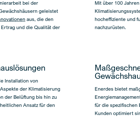
ierarbeit bei der
Mit über 100 Jahren
Gewächshäusern geleistet
Klimatisierungssyst
Innovationen
aus, die den
hocheffiziente und 
Ertrag und die Qualität der
nachzurüsten.
auslösungen
Maßgeschne
Gewächshau
 Installation von
 Aspekte der Klimatisierung
Enerdes bietet maß
n der Belüftung bis hin zu
Energiemanagement, d
eitlichen Ansatz für den
für die spezifische
Kunden optimiert si