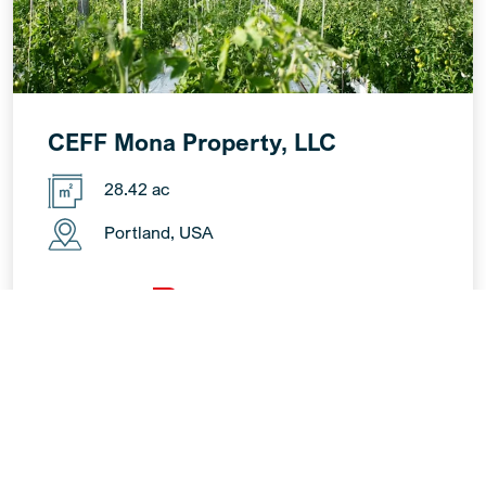
CEFF Mona Property, LLC
28.42 ac
Portland, USA
Weiter lesen