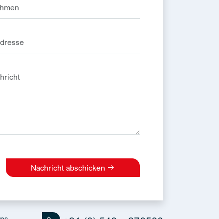
Nachricht abschicken
e:
uns