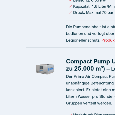
Leistung: 0,55 kW
Kapazität: 1,6 Liter/Mi
Druck: Maximal 70 bar
Die Pumpeneinheit ist einfa
bedienen und verfügt über 
Legionellenschutz.
Produk
Compact Pump Un
zu 25.000 m³) –
L
Der Prima Air Compact Pump
unabhängige Befeuchtung 
konzipiert. Er bietet eine 
Litern Wasser pro Stunde, d
Gruppen verteilt werden.
Hochdruck-Plungerpu