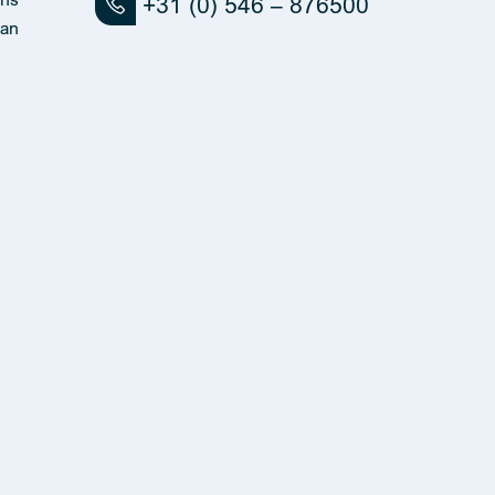
+31 (0) 546 – 876500
an