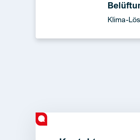
Belüftu
Klima-Lö