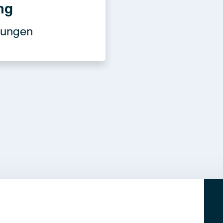
ng
sungen