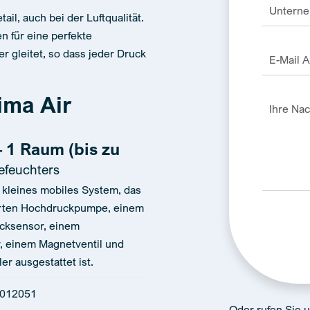
ail, auch bei der Luftqualität.
n für eine perfekte
r gleitet, so dass jeder Druck
ima Air
 1 Raum (bis zu
efeuchters
 kleines mobiles System, das
erten Hochdruckpumpe, einem
cksensor, einem
r, einem Magnetventil und
Alternativ
r ausgestattet ist.
 012051
Oder rufen Sie 