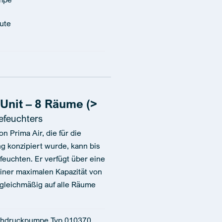
nute
nit – 8 Räume (>
efeuchters
 Prima Air, die für die
ng konzipiert wurde, kann bis
euchten. Er verfügt über eine
einer maximalen Kapazität von
 gleichmäßig auf alle Räume
chdruckpumpe Typ 010370