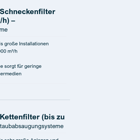
Schneckenfilter
/h) –
eme
is große Installationen
000 m³/h
e sorgt für geringe
ltermedien
ettenfilter (bis zu
taubabsaugungsysteme