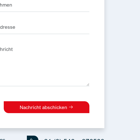
Nachricht abschicken
e:
uns