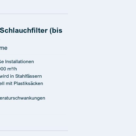
chlauchfilter (bis
eme
e Installationen
000 m³/h
 wird in Stahlfässern
ll mit Plastiksäcken
peraturschwankungen