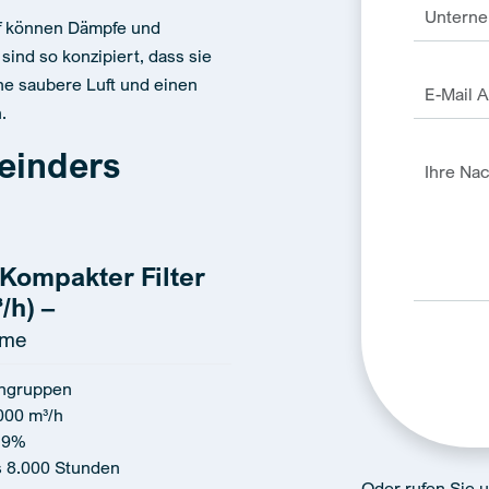
ff können Dämpfe und
ind so konzipiert, dass sie
ne saubere Luft und einen
.
einders
Kompakter Filter
/h) –
eme
engruppen
Alternativ
000 m³/h
9,9%
s 8.000 Stunden
Oder rufen Sie 