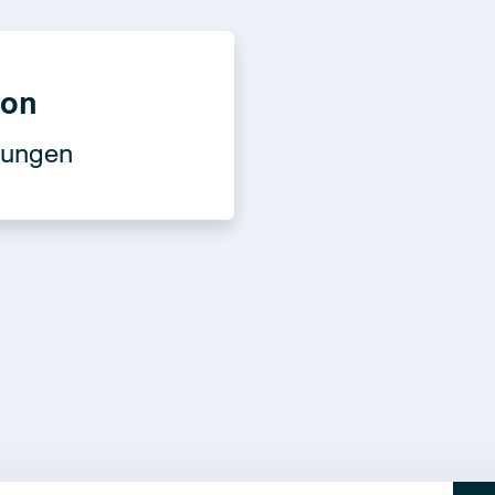
ion
sungen