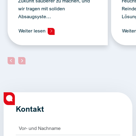
Zukunft sauberer zu machen, und
Feucht
wir tragen mit soliden
Reinde
Absaugsyste…
Lösu
Weiter lesen
Weite
Kontakt