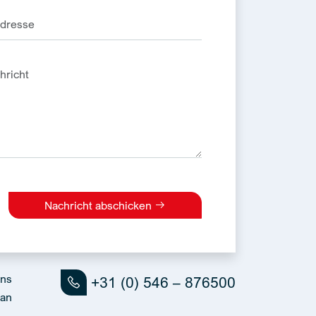
Nachricht abschicken
e:
uns
+31 (0) 546 – 876500
an