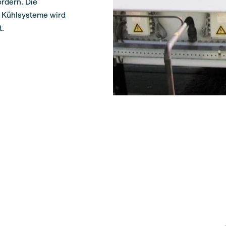
rdern. Die
r Kühlsysteme wird
t.