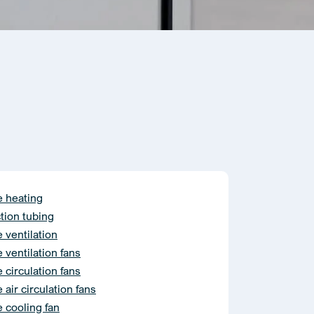
 heating
tion tubing
ventilation
ventilation fans
circulation fans
air circulation fans
cooling fan