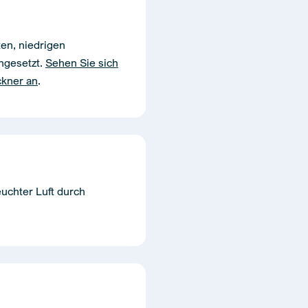
ten, niedrigen
ngesetzt.
Sehen Sie sich
ckner an
.
uchter Luft durch