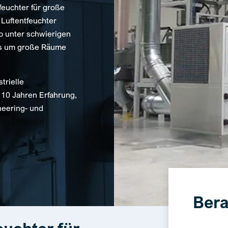
tfeuchter für große
 Luftentfeuchter
eb unter schwierigen
es um große Räume
trielle
110 Jahren Erfahrung,
eering- und
Bera