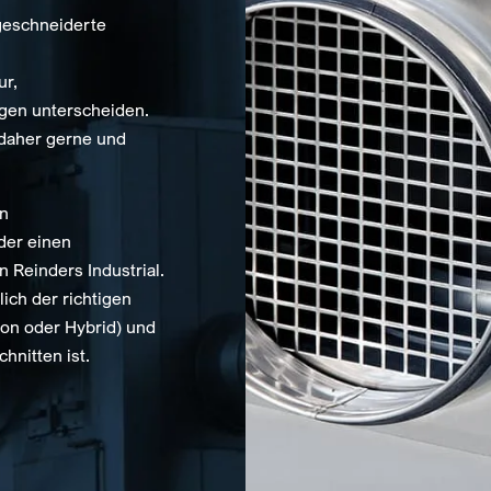
ßgeschneiderte
ur,
ngen unterscheiden.
 daher gerne und
en
der einen
 Reinders Industrial.
ich der richtigen
ion oder Hybrid) und
chnitten ist.