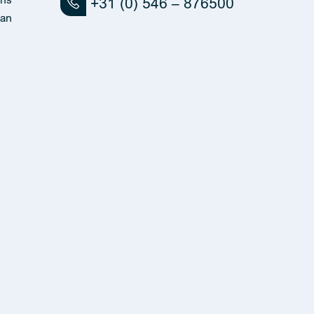
+31 (0) 546 – 876500
an