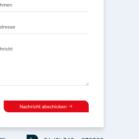
Nachricht abschicken
e:
uns