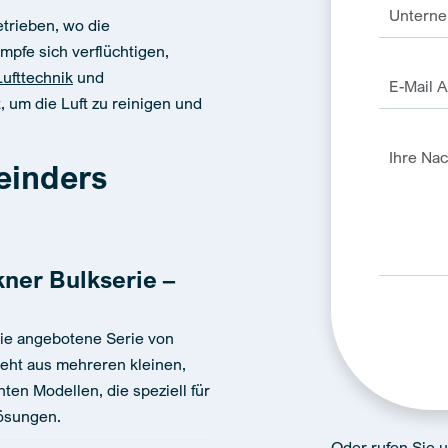
trieben, wo die
pfe sich verflüchtigen,
ufttechnik
und
, um die Luft zu reinigen und
einders
ner Bulkserie –
 Die angebotene Serie von
eht aus mehreren kleinen,
Alternativ
nten Modellen, die speziell für
ösungen.
Oder rufen Sie 